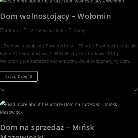
Dom wolnostojący – Wołomin
admin
22 czerwca, 2026
Domy
| Dom wolnostojący | Powierzchnia 195 m2 | Powierzchnia działki
543 m2| Cena ofertowa 1 350 000 zł | Rok budowy 2013 |
Wołomin | Na sprzedaż ekonomiczny, dwukondygnacyjny dom…
Czytaj Dalej
Dom na sprzedaż – Mińsk
Mazowiecki