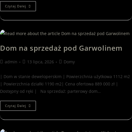
Czytaj Dalej
Dom na sprzedaż pod Garwolinem
admin
13 lipca, 2026
Domy
| Dom w stanie deweloperskim | Powierzchnia użytkowa 1112 m2
| Powierzchnia działki 1190 m2| Cena ofertowa 889 000 zł |
Dostępny od ręki | Na sprzedaż: parterowy dom…
Czytaj Dalej