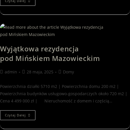
Czytaj Dalej
Wyjątkowa rezydencja
pod Mińskiem Mazowieckim
admin
28 maja, 2025
Domy
Powierzchnia działki 5710 m2 | Powierzchnia domu 200 m2 |
Powierzchnia budynków usługowo-gospodarczych około 720 m2 |
Cena 4 499 000 zł | Nieruchomość z domem i częścią…
Czytaj Dalej