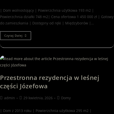
| Dom wolnostojący | Powierzchnia użytkowa 193 m2 |
Powierzchnia działki 748 m2| Cena ofertowa 1 450 000 zł | Gotowy
do zamieszkania | Dostępny od ręki | Międzyborów |…
Czytaj Dalej
Przestronna rezydencja w leśnej
części Józefowa
admin
29 kwietnia, 2026
Domy
| Dom z 2013 roku | Powierzchnia użytkowa 295 m2 |