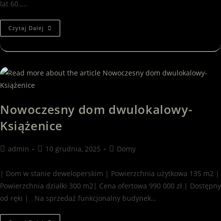
lat 60.,…
Czytaj Dalej
Nowoczesny dom dwulokalowy-
Książenice
admin
10 grudnia, 2025
Domy
| Dom w stanie deweloperskim | Powierzchnia użytkowa 135 m2 |
Powierzchnia działki 300 m2| Cena ofertowa 990 000 zł | Dostępny
od ręki | Na sprzedaż funkcjonalny budynek…