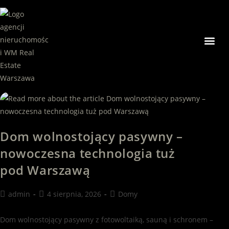
Nasze ni
Dom wolnostojący pasywny –
nowoczesna technologia tuż
pod Warszawą
admin
4 sierpnia, 2026
Domy
Dom wolnostojący pasywny z fotowoltaiką, sauną i schronem –