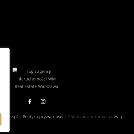
e
estate.pl
|
Polityka prywatności
| Stworzone w ramach
atwi.pl