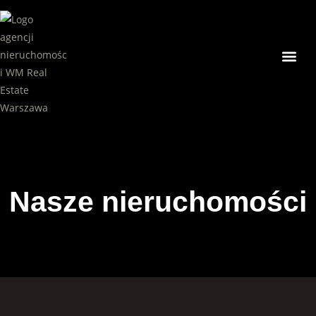
Nasze ni
Nasze nieruchomości