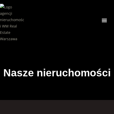
Nasze ni
Nasze nieruchomości