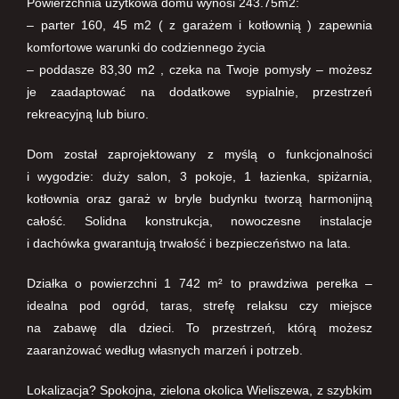
Powierzchnia użytkowa domu wynosi 243.75m2:
– parter 160, 45 m2 ( z garażem i kotłownią ) zapewnia
komfortowe warunki do codziennego życia
– poddasze 83,30 m2 , czeka na Twoje pomysły – możesz
je zaadaptować na dodatkowe sypialnie, przestrzeń
rekreacyjną lub biuro.
Dom został zaprojektowany z myślą o funkcjonalności
i wygodzie: duży salon, 3 pokoje, 1 łazienka, spiżarnia,
kotłownia oraz garaż w bryle budynku tworzą harmonijną
całość. Solidna konstrukcja, nowoczesne instalacje
i dachówka gwarantują trwałość i bezpieczeństwo na lata.
Działka o powierzchni 1 742 m² to prawdziwa perełka –
idealna pod ogród, taras, strefę relaksu czy miejsce
na zabawę dla dzieci. To przestrzeń, którą możesz
zaaranżować według własnych marzeń i potrzeb.
Lokalizacja? Spokojna, zielona okolica Wieliszewa, z szybkim