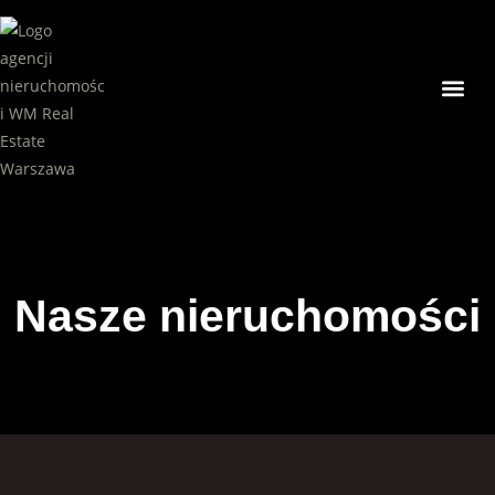
Nasze ni
Nasze nieruchomości