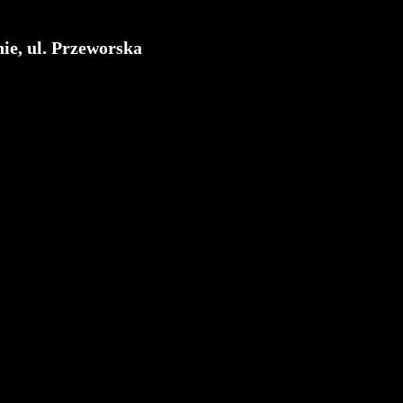
ie, ul. Przeworska
inwestycji Dom Development z 2020 roku.
la przy ul. Szaserów i z szybkim dojazdem do centrum Warszawy.
balkon
arażowe ): 3 600 zł/mies.