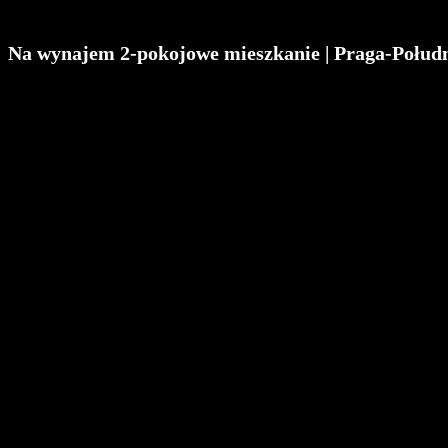
Na wynajem 2-pokojowe mieszkanie | Praga-Połudn
Nowoczesne, w pełni umeblowane i gotowe do wprowadzenia mieszkanie w 
Znakomita lokalizacja — tuż obok PKP Warszawa Grochów, w pobliżu Szpita
Dostępne od zaraz!
Szczegóły mieszkania:
Powierzchnia: 33,46 m2
Układ: salon z aneksem kuchennym, sypialnia, łazienka, przedpokój, 
Piętro: 2
Rok budowy: 2020
Miejsce postojowe: miejsce w garażu podziemnym
Warunki najmu:
Czynsz całkowity ( czynsz najmu + czynsz administracyjny + miejsce g
Kaucja zwrotna: 5 000 zł