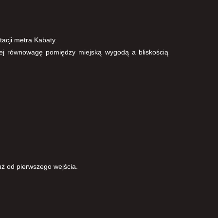
acji metra Kabaty.
jącej równowagę pomiędzy miejską wygodą a bliskością
uż od pierwszego wejścia.