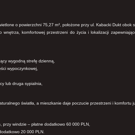
etlone o powierzchni 75,27 m², położone przy ul. Kabacki Dukt obok st
o wnętrza, komfortowej przestrzeni do życia i lokalizacji zapewnia
zący wygodną strefę dzienną,
ęści wypoczynkowej,
cy lub druga sypialnia,
turalnego światła, a mieszkanie daje poczucie przestrzeni i komfortu j
, przy windzie – płatne dodatkowo 60 000 PLN,
 dodatkowo 20 000 PLN.