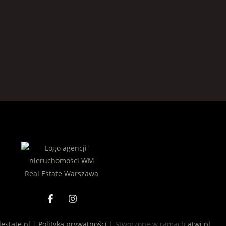
estate.pl
|
Polityka prywatności
| Stworzone w ramach
atwi.pl