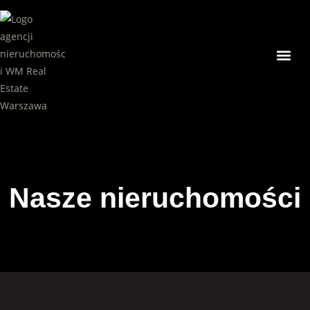
Nasze ni
Nasze nieruchomości