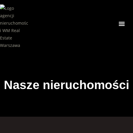
Nasze ni
Nasze nieruchomości