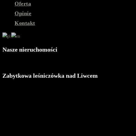
Oferta
Opinie
Kontakt
Nasze nieruchomości
Zabytkowa leśniczówka nad Liwcem
Zabytkowa leśniczówka na sprzedaż – Sekłak nad Liwcem
Na sprzedaż wyjątkowa nieruchomość położona w malowniczej miejscowości Se
Opis nieruchomości:
Powierzchnia działki: 1850 m² – ogrodzona, zadbana, z licznymi nasa