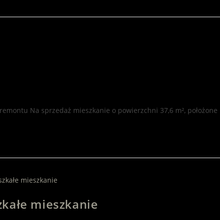
 remontu Na sprzedaż mieszkanie o powierzchni 37,6 m², położone 
zkałe mieszkanie