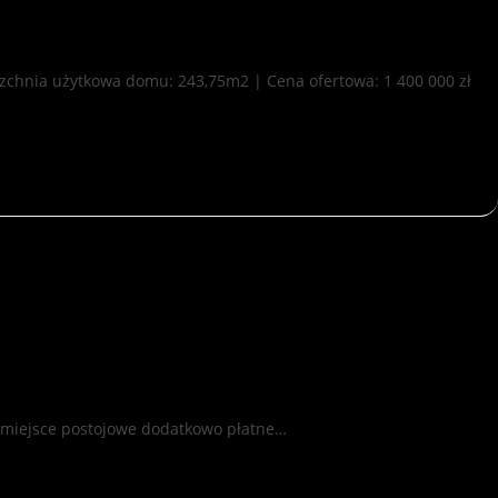
erzchnia użytkowa domu: 243,75m2 | Cena ofertowa: 1 400 000 zł
i miejsce postojowe dodatkowo płatne…