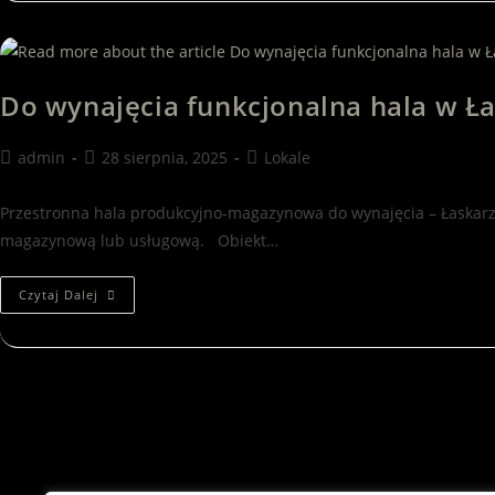
Do wynajęcia funkcjonalna hala w Ł
admin
28 sierpnia, 2025
Lokale
Przestronna hala produkcyjno-magazynowa do wynajęcia – Łaskarzew
magazynową lub usługową. Obiekt…
Czytaj Dalej