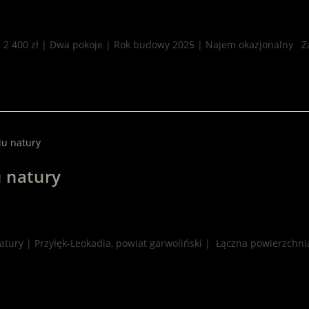
sz 2 400 zł | Dwa pokoje | Rok budowy 2025 | Najem okazjonalny
u natury
atury | Przyłęk-Leokadia, powiat garwoliński | Łączna powierzch