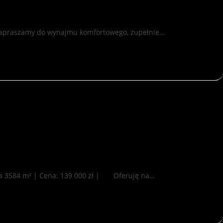
 Zapraszamy do wynajmu komfortowego, zupełnie…
nia 3584 m² | Cena: 139 000 zł | Oferuję na…