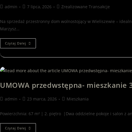
admin
7 lipca, 2026
Zrealizowane Transakcje
Na sprzedaż przestronny dom wolnostojący w Wieliszewie – idealne
Marzysz…
Czytaj Dalej
UMOWA przedwstępna- mieszkanie 3 
admin
23 marca, 2026
Mieszkania
Powierzchnia: 67 m² | 2. piętro |Dwa oddzielne pokoje i salon z 
Czytaj Dalej