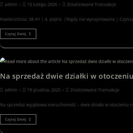
admin
10 lutego, 2026
Zrealizowane Transakcje
Powierzchnia: 38 m² | 4. piętro |Nigdy nie wynajmowane | Czyn
Czytaj Dalej
Na sprzedaż dwie działki w otoczeni
admin
19 grudnia, 2025
Zrealizowane Transakcje
Na sprzedaż wyjątkowa nieruchomość – dwie działki w otoczeniu n
Czytaj Dalej