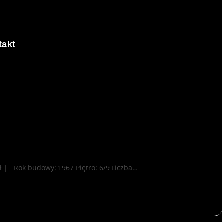
takt
ł | Rok budowy: 1967 Piętro: 6/9 Liczba…