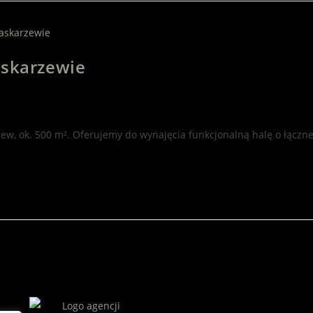
askarzewie
, ok. 500 m². Oferujemy do wynajęcia funkcjonalną halę o łącznej