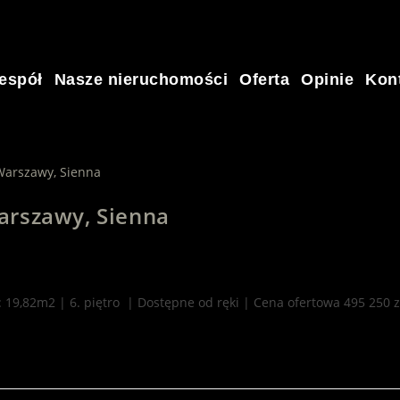
espół
Nasze nieruchomości
Oferta
Opinie
Kon
arszawy, Sienna
19,82m2 | 6. piętro | Dostępne od ręki | Cena ofertowa 495 250 z