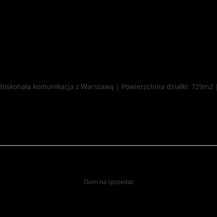
 doskonała komunikacja z Warszawą | Powierzchnia działki: 729m2
Dom na sprzedaż