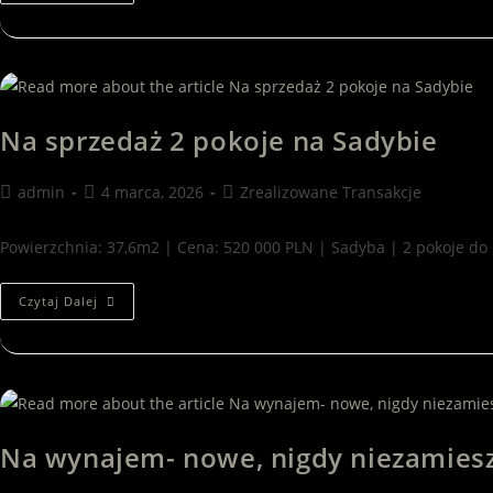
Na sprzedaż 2 pokoje na Sadybie
admin
4 marca, 2026
Zrealizowane Transakcje
Powierzchnia: 37,6m2 | Cena: 520 000 PLN | Sadyba | 2 pokoje do
Czytaj Dalej
Na wynajem- nowe, nigdy niezamies