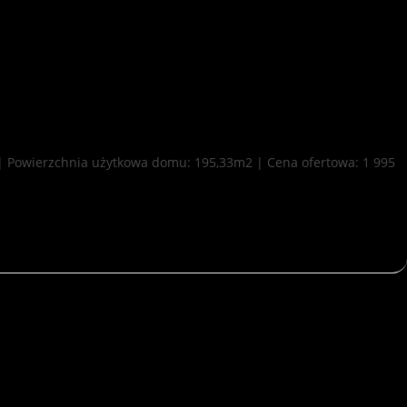
 | Powierzchnia użytkowa domu: 195,33m2 | Cena ofertowa: 1 995